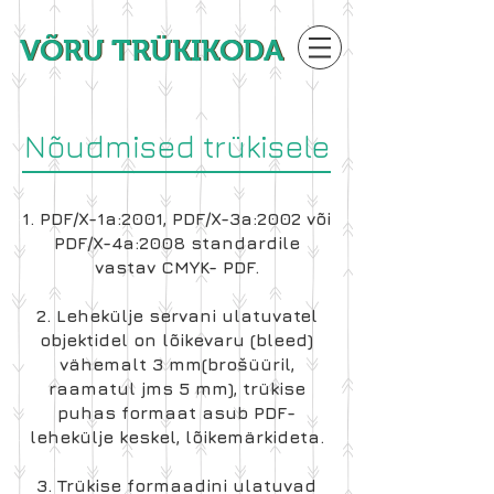
VÕRU TRÜKIKODA
VÕRU TRÜKIKODA
Nõudmised trükisele
1. PDF/X-1a:2001, PDF/X-3a:2002 või
PDF/X-4a:2008 standardile
vastav CMYK- PDF.
2. Lehekülje servani ulatuvatel
objektidel on lõikevaru (bleed)
vähemalt 3 mm(brošüüril,
raamatul jms 5 mm), trükise
puhas formaat asub PDF-
lehekülje keskel, lõikemärkideta.
3. Trükise formaadini ulatuvad