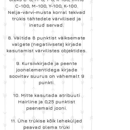
C-100, M-100, Y-100, K-100.
Nelja-värvi-musta korral tekivad
trükis tähtedele värvilised ja
inetud servad.
8. Vältida 8 punktist väiksemate
valgete (negatiivsete) kirjade
kasutamist värvilistes objektides.
9. Kursiivkirjade ja peente
joonelementidega kirjade
soovitav suurus on vähemalt 9
punkti.
10. Mitte kasutada atribuuti
Hairline ja 0,25 punktist
peenemaid jooni.
11. Ühe trükise kõik leheküljed
peavad olema trüki