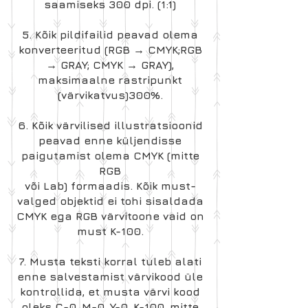
saamiseks 300 dpi. (1:1)
5. Kõik pildifailid peavad olema
konverteeritud (RGB → CMYK;RGB
→ GRAY; CMYK → GRAY),
maksimaalne rastripunkt
(värvikatvus)300%.
6. Kõik värvilised illustratsioonid
peavad enne küljendisse
paigutamist olema CMYK (mitte
RGB
või Lab) formaadis. Kõik must-
valged objektid ei tohi sisaldada
CMYK ega RGB värvitoone vaid on
must K-100.
7. Musta teksti korral tuleb alati
enne salvestamist värvikood üle
kontrollida, et musta värvi kood
oleks C-0, M-0, Y-0, K-100, mitte