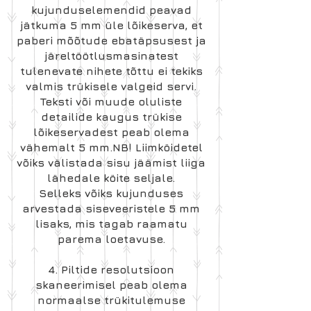
kujunduselemendid peavad
jätkuma 5 mm üle lõikeserva, et
paberi mõõtude ebatäpsusest ja
järeltöötlusmasinatest
tulenevate nihete tõttu ei tekiks
valmis trükisele valgeid servi.
Teksti või muude oluliste
detailide kaugus trükise
lõikeservadest peab olema
vähemalt 5 mm.NB! Liimköidetel
võiks välistada sisu jäämist liiga
lähedale köite seljale.
Selleks võiks kujunduses
arvestada siseveeristele 5 mm
lisaks, mis tagab raamatu
parema loetavuse.
4. Piltide resolutsioon
skaneerimisel peab olema
normaalse trükitulemuse