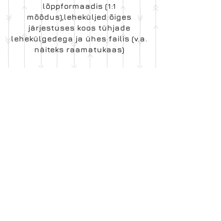
lõppformaadis (1:1
mõõdus),leheküljed õiges
järjestuses koos tühjade
lehekülgedega ja ühes failis (v.a.
näiteks raamatukaas)
12. NB: kaanekujunduse selja
paksust mõjutab paberi paksus.
(joonisel on selja paksus 6 mm).
Soovitav on vältida värvipindade
lõpetamist kaane seljale, kuna
järeltöötluses tekkiv mõne
millimeetrine materjali nihe
mõjutab ka kujundust ning
tulemus võib olla oodatust
kehvem.