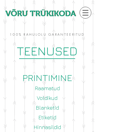
VÕRU TRÜKIKODA
VÕRU TRÜKIKODA
100% RAHULOLU GARANTEERITUD
TEENUSED
PRINTI
MINE
Raamatud
Voldikud
Blanketid
Etiketid
Hinnasildid