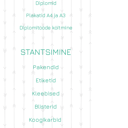
Diplomid
Plakatid A4 ja A3
Diplomitööde köitmine
STANTSIMINE
Pakendid
Etiketid
Kleebised
Blisterid
Koogikarbid