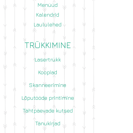
Menüüd
Kalendrid
Laululehed
TRÜKKIMINE
Lasertrükk
Koopiad
Skanneerimine
Lõputööde printimine
Tähtpäevade kutsed
Tänukirjad