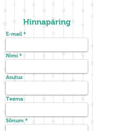
Hinnapäring
E-mail
Nimi
Asutus
Teema
Sõnum